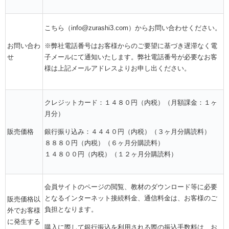
こちら（info@zurashi3.com）からお問い合わせください。
※弊社電話番号はお客様からのご要望に基づき遅滞なく電
お問い合わ
子メールにて通知いたします。弊社電話番号が必要なお客
せ
様は上記メールアドレスよりお申し出ください。
クレジットカード：１４８０円（内税）（月額課金：１ヶ
月分）
銀行振り込み：４４４０円（内税）（３ヶ月分購読料）
販売価格
８８８０円（内税）（６ヶ月分購読料）
１４８００円（内税）（１２ヶ月分購読料）
会員サイトのページの閲覧、教材のダウンロード等に必要
となるインターネット接続料金、通信料金は、お客様のご
販売価格以
負担となります。
外でお客様
に発生する
購入に際して銀行振込を利用される際の振込手数料は、お